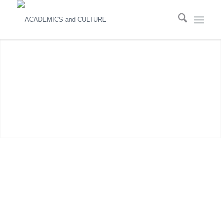
Verantwortlich für den Inhalt dieser Webseite gemäß
§ 5 TMG:
Academics and Culture GbR